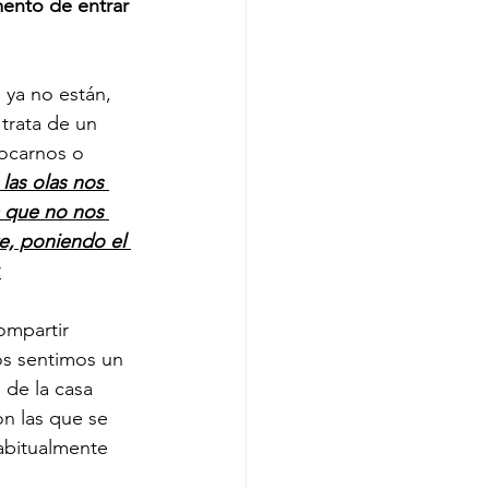
ento de entrar 
ya no están, 
trata de un 
ocarnos o 
as olas nos 
 que no nos 
, poniendo el 
.
ompartir 
os sentimos un 
de la casa 
n las que se 
abitualmente 