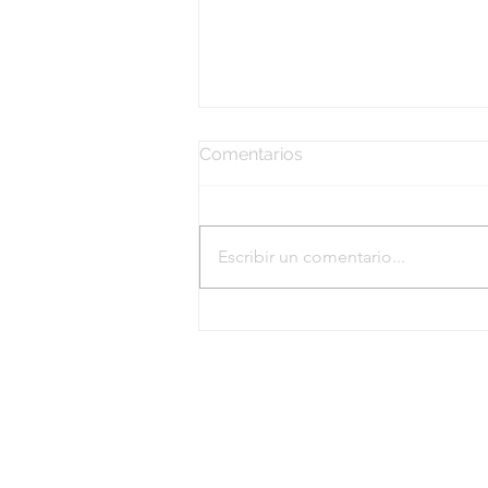
Comentarios
Escribir un comentario...
El mapa del silencio
familiar: cuando lo que no
se habla también organiza
la familia