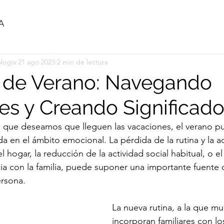
A
logía
21 ago 2023
2 min de lectura
 de Verano: Navegando
s y Creando Significad
 que deseamos que lleguen las vacaciones, el verano pu
 en el ámbito emocional. La pérdida de la rutina y la ac
l hogar, la reducción de la actividad social habitual, o e
a con la familia, puede suponer una importante fuente d
ersona. 
La nueva rutina, a la que m
incorporan familiares con l