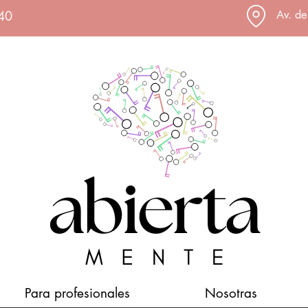
540
Av. de
Para profesionales
Nosotras