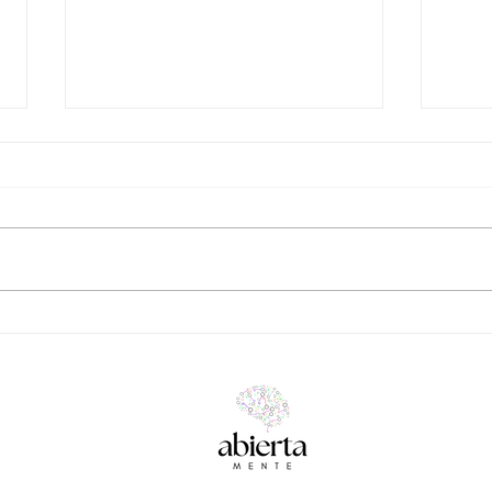
La culpa en psicología:
Tera
cuando una emoción tiene
apeg
demasiadas capas para
reducirla a “algo negativo”