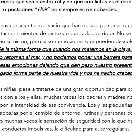
remos que sea nuestro rol y en qué conflictos es el mom
o postponer. “
Huir
” no siempre es de cobardes.
más conscientes del vacío que han dejado personas que 
r sentimientos de tristeza o punzadas de dolor. No se 
en si mismo, pero si son emociones que pueden descol
e la misma forma que cuando nos metemos en la playa, l
o retornan al mar, y no podemos poner una barrera para
esas emociones dejando que den paso nuestro presente
gado forma parte de nuestra vida y nos ha hecho crecer
las niñas, pese a tratarse de una gran oportunidad para c
s con ellos y ellas, muchas veces los padres y madres n
r la intensidad de esa convivencia. Los y las pequeñas 
ados/as por el cambio de entorno, rutinas y personas co
do muchas veces la sensación de seguridad con la que h
 conductas impulsivas, la dificultad para autorregular su 