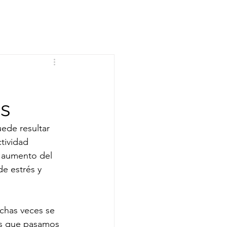
os
ede resultar 
tividad 
l aumento del 
e estrés y 
uchas veces se 
os que pasamos 