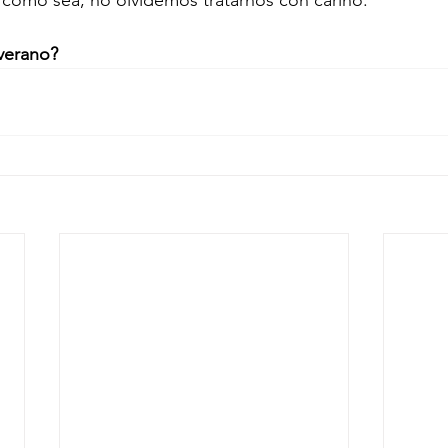
a como sea, no olvidemos tratarnos con cariño. 
 verano?