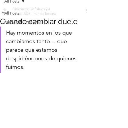
All Posts
Madrid.
Abiertamente Psicología
All Posts
24 mar 2025
1 min de lectura
Cuando cambiar duele
DUDAS EN TERAPIA
Hay momentos en los que 
cambiamos tanto… que 
parece que estamos 
despidiéndonos de quienes 
fuimos.