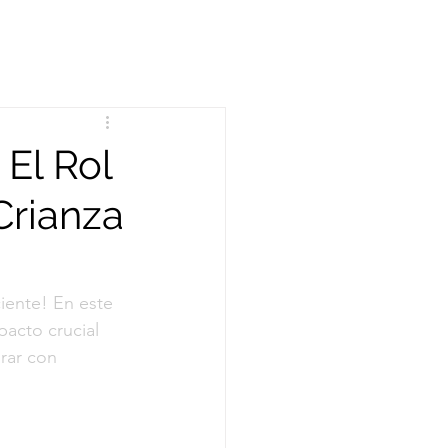
 El Rol
Crianza
iente! En este 
acto crucial 
rar con 