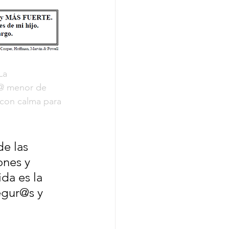
La 
 l@ menor de 
 con calma para 
e las 
ones y 
da es la 
egur@s y 