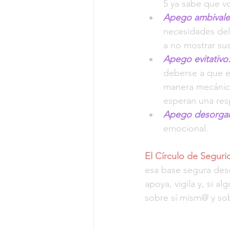
5 ya sabe que vo
Apego ambivalen
necesidades del
a no mostrar su
Apego evitativo
deberse a que e
manera mecánica
esperan una resp
Apego desorgan
emocional.
El Círculo de Seguri
esa base segura des
apoya, vigila y, si 
sobre sí mism@ y sob