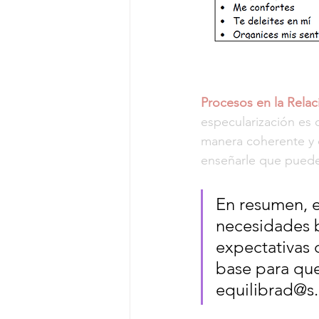
Procesos en la Rela
especularización es o
manera coherente y 
enseñarle que puede 
En resumen, e
necesidades b
expectativas 
base para que
equilibrad@s.