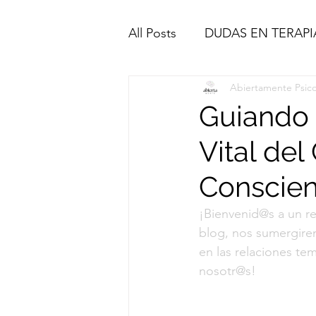
All Posts
DUDAS EN TERAPI
Abiertamente Psico
Guiando 
Vital del
Conscien
¡Bienvenid@s a un re
blog, nos sumergirem
en las relaciones te
nosotr@s!