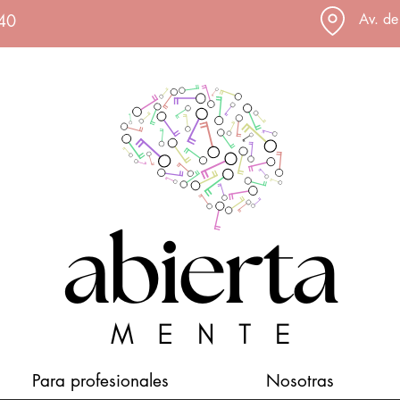
540
Av. de
Para profesionales
Nosotras