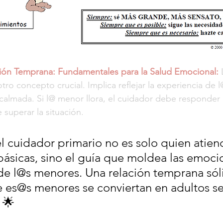
ción Temprana: Fundamentales para la Salud Emocional:
 
tro concepto crucial. Implica reflejar la experiencia de
calmada. Si l@ menor llora, el cuidador debe responder
superar la situación.
l cuidador primario no es solo quien atiend
ásicas, sino el guía que moldea las emoci
de l@s menores. Una relación temprana sóli
 es@s menores se conviertan en adultos s
 🌟