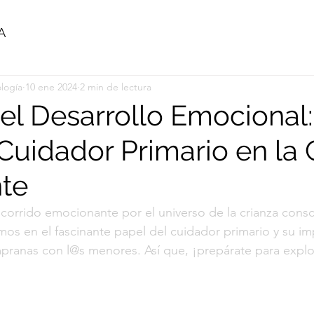
A
logía
10 ene 2024
2 min de lectura
el Desarrollo Emocional:
 Cuidador Primario en la 
te
corrido emocionante por el universo de la crianza consc
os en el fascinante papel del cuidador primario y su imp
mpranas con l@s menores. Así que, ¡prepárate para explo