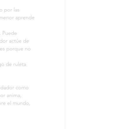
o por las 
 menor aprende 
. Puede 
dor actúe de 
des porque no 
o de ruleta 
uidador como 
or anima, 
bre el mundo, 