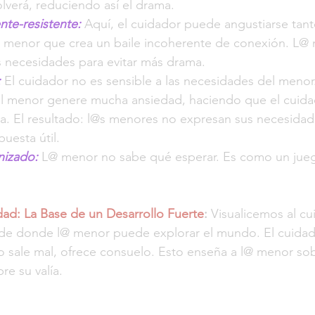
lverá, reduciendo así el drama.
te-resistente:
 Aquí, el cuidador puede angustiarse tant
 menor que crea un baile incoherente de conexión. L@
s necesidades para evitar más drama.
:
 El cuidador no es sensible a las necesidades del menor
l menor genere mucha ansiedad, haciendo que el cuida
. El resultado: l@s menores no expresan sus necesida
uesta útil.
izado:
 L@ menor no sabe qué esperar. Es como un jueg
dad: La Base de un Desarrollo Fuerte
:
 Visualicemos al c
de donde l@ menor puede explorar el mundo. El cuidad
algo sale mal, ofrece consuelo. Esto enseña a l@ menor so
re su valía.