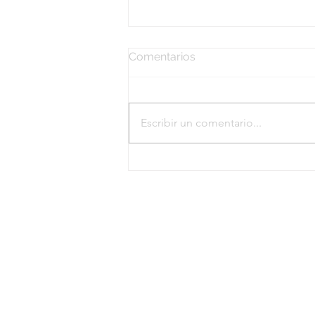
Comentarios
Escribir un comentario...
El mapa del silencio
familiar: cuando lo que no
se habla también organiza
la familia