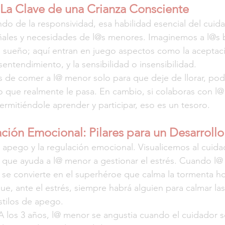
La Clave de una Crianza Consciente
 de la responsividad, esa habilidad esencial del cuida
señales y necesidades de l@s menores. Imaginemos a l@s
 sueño; aquí entran en juego aspectos como la aceptaci
sentendimiento, y la sensibilidad o insensibilidad.
as de comer a l@ menor solo para que deje de llorar, podr
lo que realmente le pasa. En cambio, si colaboras con l@
ermitiéndole aprender y participar, eso es un tesoro.
ión Emocional: Pilares para un Desarroll
apego y la regulación emocional. Visualicemos al cuida
 que ayuda a l@ menor a gestionar el estrés. Cuando l@
r se convierte en el superhéroe que calma la tormenta h
e, ante el estrés, siempre habrá alguien para calmar las
stilos de apego.
A los 3 años, l@ menor se angustia cuando el cuidador se