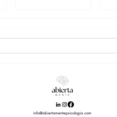
La culpa en psicología:
Tera
cuando una emoción tiene
apeg
demasiadas capas para
reducirla a “algo negativo”
info@abiertamentepsicologia.com