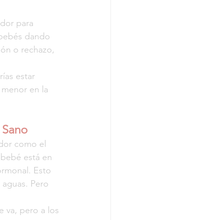
dor para 
 bebés dando 
ón o rechazo, 
ías estar 
 menor en la 
o Sano
dor como el 
 bebé está en 
ormonal. Esto 
 aguas. Pero 
 va, pero a los 